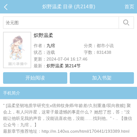
炽野温柔 目录 (共214章)
首页
炽野温柔
作者：
九绾
分类：都市小说
状态：连载
字数：831438
更新：2024-07-04 16:17:46
最新：
炽野温柔 第214节
开始阅读
加入书架
手机简介
" [温柔坚韧地质学研究生x痞帅纹身师/年龄差/久别重逢/双向救赎] 聚
会上，有人问许星，这辈子最遗憾的事是什么？ 她想了想，答：“没
能让他听见我的声音，没能说喜欢他，没能……找到他。” - .. 【微信
公众号：九绾 。】
最新章节推荐地址：http://m.140xs.com/html/170441/193389.html