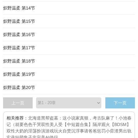
炽野温柔 第14节
炽野温柔 第15节
炽野温柔 第16节
炽野温柔 第17节
炽野温柔 第18节
炽野温柔 第19节
炽野温柔 第20节
上一页
下一页
相关推荐：
北海道黑帮
盗墓：这小说家真狠，考古队麻了！
小池春
记（就要色色
干哭双性美人受【中短篇合集】
隔岸观火【BDSM】
双性大奶的淫荡扮演游戏
玩火自焚
沉浮事
请爸爸惩罚小弈
渣男出轨
实录
短萌集子
非完美AI伴侣