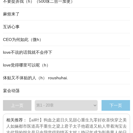
不要捉弄我（h）（500珠二合一加更）
麻烦来了
互诉心事
CEO为何如此（微h）
love不说的话我就不会停下
love觉得哪里可以呢（h）
体贴又不体贴的人（h） roushuhai.
宴会动荡
上一页
下一页
相关推荐：
【all叶】狗血之庭
日久见甜心
重生九零好欢喜
快穿之美
人如婳
都市医道高手
重生之梁上君子
太子他霸道又粘人
带着淘宝去
古代
我的饲主是只虫
我觉得剧情不太对！
静记年
成为影帝男人的日