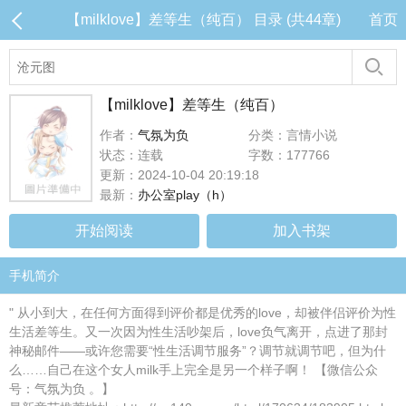
【milklove】差等生（纯百） 目录 (共44章)
首页
【milklove】差等生（纯百）
作者：
气氛为负
分类：言情小说
状态：连载
字数：177766
更新：2024-10-04 20:19:18
最新：
办公室play（h）
开始阅读
加入书架
手机简介
" 从小到大，在任何方面得到评价都是优秀的love，却被伴侣评价为性
生活差等生。又一次因为性生活吵架后，love负气离开，点进了那封
神秘邮件——或许您需要“性生活调节服务”？调节就调节吧，但为什
么……自己在这个女人milk手上完全是另一个样子啊！ 【微信公众
号：气氛为负 。】