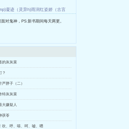
p)
凝迹（灵异h)
雨润红姿娇（古言
妖孽国师的病美人小咸鱼
警官姐姐的
面对鬼神，PS:新书期间每天两更。
怪的灰灰菜
钉？
计严胖子（二）
奇特灰灰菜
最大嫌疑人
神茯苓
章 吹、呼、嘻、呵、嘘、呬