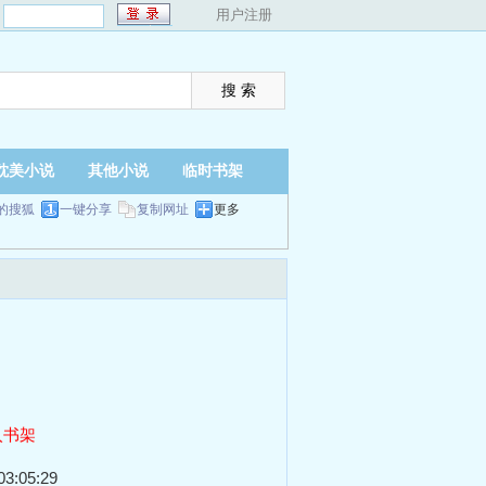
：
用户注册
耽美小说
其他小说
临时书架
的搜狐
一键分享
复制网址
更多
入书架
3:05:29