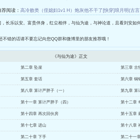
推荐阅读：
高冷败类（侄媳妇1v1 H）
炮灰他不干了[快穿]
琅月明(古言n
妹绝不能当坐骑/师兄每天都很缺德
甜爆！清冷影帝又被大神欺负了
门，长乐以安。富贵伴身，红尘相伴，与仙为途，与神论道，且看刘安如何
欲果
海妖的陷阱（1V1高h）
继室（作者：枝呦九）
还不错的话请不要忘记向您QQ群和微博里的朋友推荐哦！
《与仙为途》正文
第二章 坠崖
第三章 古
第五章 套话
第六章 铜
第八章 算计严胖子（一）
第九章 算
第十一章 算计严胖子（四）
第十二章 
第十四章 再次回伙房
第十五章 
第十七章 进山
第十八章 
第二十章 下手
第二十一