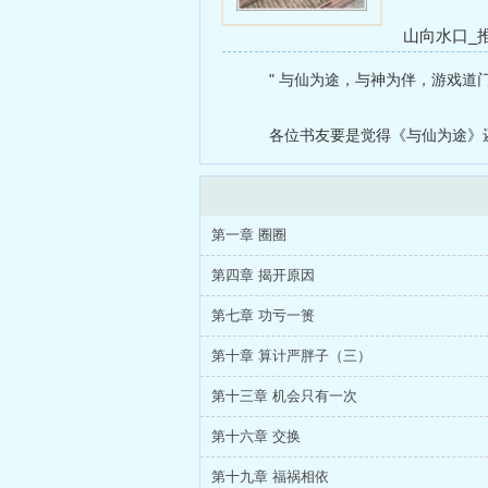
山向水口_
王爷）
我师
" 与仙为途，与神为伴，游戏道
侦查犬gl(h)
各位书友要是觉得《与仙为途》
第一章 圈圈
第四章 揭开原因
第七章 功亏一篑
第十章 算计严胖子（三）
第十三章 机会只有一次
第十六章 交换
第十九章 福祸相依