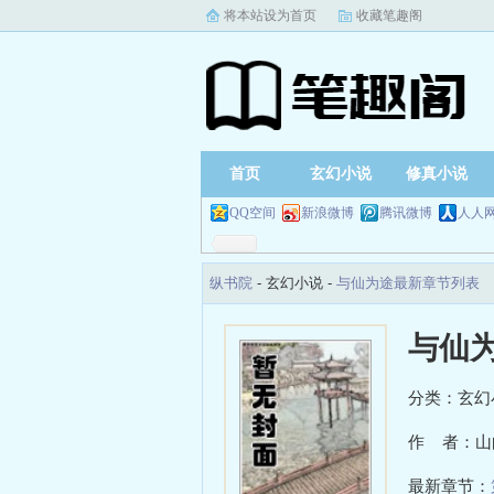
将本站设为首页
收藏笔趣阁
首页
玄幻小说
修真小说
QQ空间
新浪微博
腾讯微博
人人
纵书院
- 玄幻小说 -
与仙为途最新章节列表
与仙
分类：玄幻
作 者：山
最新章节：