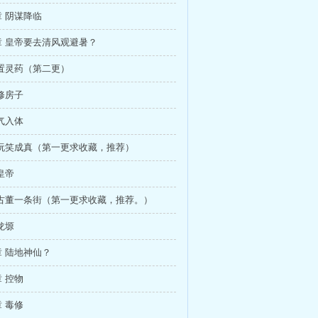
 阴谋降临
章 皇帝要去清风观避暑？
置灵药（第二更）
修房子
气入体
 玩笑成真（第一更求收藏，推荐）
皇帝
 古董一条街（第一更求收藏，推荐。）
龙塬
 陆地神仙？
 控物
 毒修