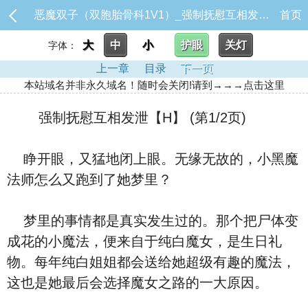
恶魔双子（双胞胎骨科1V1）_强制抚慰互相发泄【H】
首页
大
中
小
护眼
关灯
字体：
上一章
目录
下一页
本站域名并非永久域名！随时会关闭!请到→→→点击这里
强制抚慰互相发泄【H】 (第1/2页)
睁开眼，又猛地闭上眼。无缘无故的，小黑魔
法师怎么又跑到了她梦里？
梦里的事情都是真实发生过的。那个把尸体变
成花的小魔法，便来自于纯白魔女，是生日礼
物。每年纯白姐姐都会送给她超级有趣的魔法，
这也是她最后会选择魔女之路的一大原因。