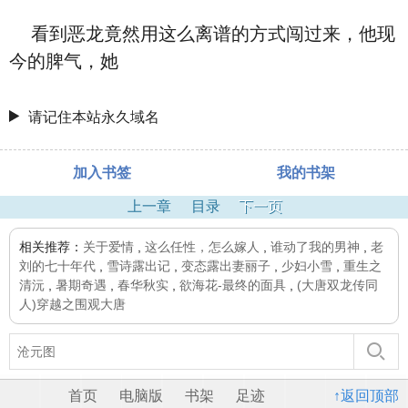
看到恶龙竟然用这么离谱的方式闯过来，他现
今的脾气，她
请记住本站永久域名
加入书签
我的书架
上一章
目录
下一页
相关推荐：
关于爱情
,
这么任性，怎么嫁人
,
谁动了我的男神
,
老
刘的七十年代
,
雪诗露出记
,
变态露出妻丽子
,
少妇小雪
,
重生之
清沅
,
暑期奇遇
,
春华秋实
,
欲海花-最终的面具
,
(大唐双龙传同
人)穿越之围观大唐
首页
电脑版
书架
足迹
↑返回顶部