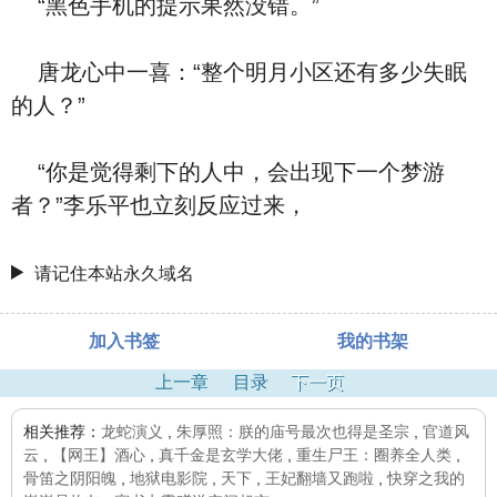
“黑色手机的提示果然没错。”
唐龙心中一喜：“整个明月小区还有多少失眠
的人？”
“你是觉得剩下的人中，会出现下一个梦游
者？”李乐平也立刻反应过来，
请记住本站永久域名
加入书签
我的书架
上一章
目录
下一页
相关推荐：
龙蛇演义
,
朱厚照：朕的庙号最次也得是圣宗
,
官道风
云
,
【网王】酒心
,
真千金是玄学大佬
,
重生尸王：圈养全人类
,
骨笛之阴阳魄
,
地狱电影院
,
天下
,
王妃翻墙又跑啦
,
快穿之我的