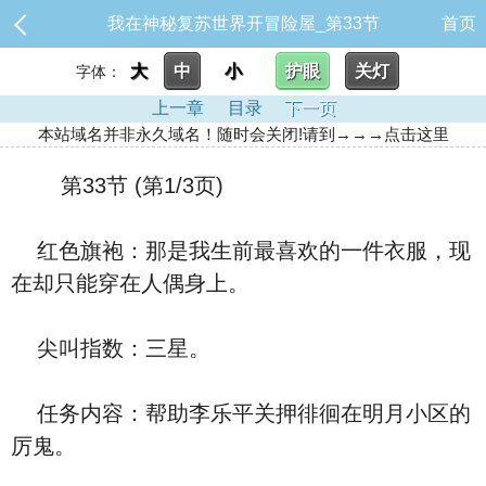
我在神秘复苏世界开冒险屋_第33节
首页
大
中
小
护眼
关灯
字体：
上一章
目录
下一页
本站域名并非永久域名！随时会关闭!请到→→→点击这里
第33节 (第1/3页)
红色旗袍：那是我生前最喜欢的一件衣服，现
在却只能穿在人偶身上。
尖叫指数：三星。
任务内容：帮助李乐平关押徘徊在明月小区的
厉鬼。