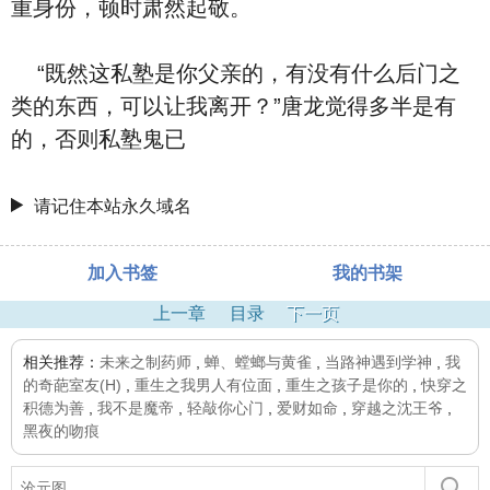
重身份，顿时肃然起敬。
“既然这私塾是你父亲的，有没有什么后门之
类的东西，可以让我离开？”唐龙觉得多半是有
的，否则私塾鬼已
请记住本站永久域名
加入书签
我的书架
上一章
目录
下一页
相关推荐：
未来之制药师
,
蝉、螳螂与黄雀
,
当路神遇到学神
,
我
的奇葩室友(H)
,
重生之我男人有位面
,
重生之孩子是你的
,
快穿之
积德为善
,
我不是魔帝
,
轻敲你心门
,
爱财如命
,
穿越之沈王爷
,
黑夜的吻痕