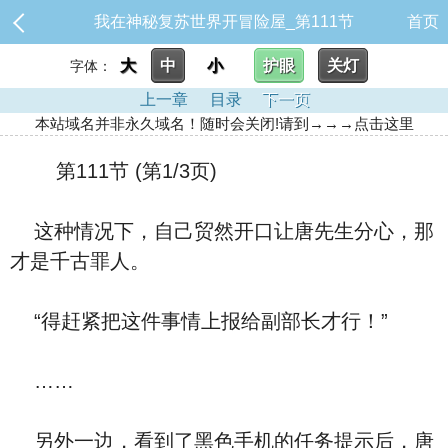
我在神秘复苏世界开冒险屋_第111节
首页
大
中
小
护眼
关灯
字体：
上一章
目录
下一页
本站域名并非永久域名！随时会关闭!请到→→→点击这里
第111节 (第1/3页)
这种情况下，自己贸然开口让唐先生分心，那
才是千古罪人。
“得赶紧把这件事情上报给副部长才行！”
……
另外一边，看到了黑色手机的任务提示后，唐