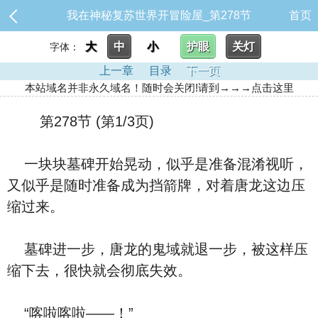
我在神秘复苏世界开冒险屋_第278节
首页
大
中
小
护眼
关灯
字体：
上一章
目录
下一页
本站域名并非永久域名！随时会关闭!请到→→→点击这里
第278节 (第1/3页)
一块块墓碑开始晃动，似乎是准备混淆视听，
又似乎是随时准备成为挡箭牌，对着唐龙这边压
缩过来。
墓碑进一步，唐龙的鬼域就退一步，被这样压
缩下去，很快就会彻底失效。
“喀啦喀啦——！”