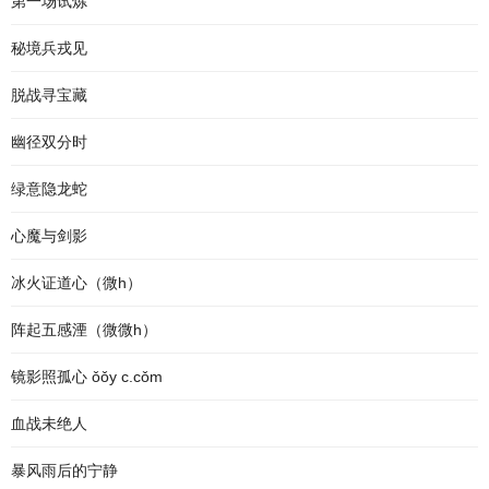
第一场试炼
秘境兵戎见
脱战寻宝藏
幽径双分时
绿意隐龙蛇
心魔与剑影
冰火证道心（微h）
阵起五感湮（微微h）
镜影照孤心 ǒǒy c.cǒm
血战未绝人
暴风雨后的宁静