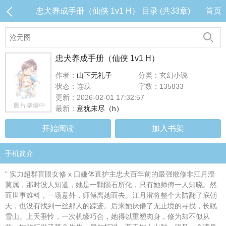
忠犬养成手册（仙侠 1v1 H） 目录 (共33章)
首页
忠犬养成手册（仙侠 1v1 H）
作者：
山下无礼子
分类：玄幻小说
状态：连载
字数：135833
更新：2026-02-01 17:32:57
最新：
意犹未尽（h）
开始阅读
加入书架
手机简介
" 实力超群盲眼女修 x 口嫌体直护主忠犬百年前的最强散修非江月澄
莫属，那时没人知道，她是一颗陨石所化，只有她师傅一人知晓。然
而世事难料，一场意外，师傅离她而去。江月澄将整个大陆翻了底朝
天，也没有找到一丝那人的踪迹。后来她厌倦了无止境的寻找，长眠
雪山。上天垂怜，一次机缘巧合，她得以重塑肉身，修为却不似从