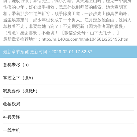
前，她改行做了算命先生，偶尔打猎。某天她上山时，碰见一个满身
伤痕的少年，好心出手相救，竟意外找到师傅的线索。她为查明真
相，带着那少年过关斩将，顺手除魔卫道，一步步走上修真界巅峰。
当尘埃落定时，那少年也长成了一个男人。江月澄放他自由，这男人
却赖着不走，非要给她当狗？！不定期更新（因为作者写的很慢）
（滑跪）感谢喜欢，不会坑！ 【微信公众号：山下无礼子 。】
最新章节推荐地址：http://m.140xs.com/html/184581/253495.html
最新章节预览 更新时间：2026-02-01 17:32:57
意犹未尽（h）
掌控之下（微h）
我想要你（微微h）
收拾残局
神兵天降
一线生机