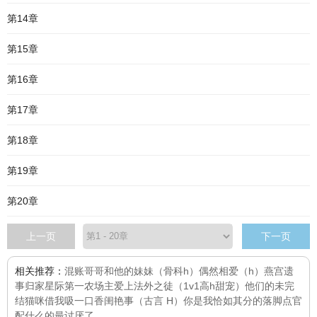
第14章
第15章
第16章
第17章
第18章
第19章
第20章
上一页
下一页
相关推荐：
混账哥哥和他的妹妹（骨科h）
偶然相爱（h）
燕宫遗
事
归家
星际第一农场主
爱上
法外之徒（1v1高h甜宠）
他们的未完
结
猫咪借我吸一口
香闺艳事（古言 H）
你是我恰如其分的落脚点
官
配什么的最讨厌了