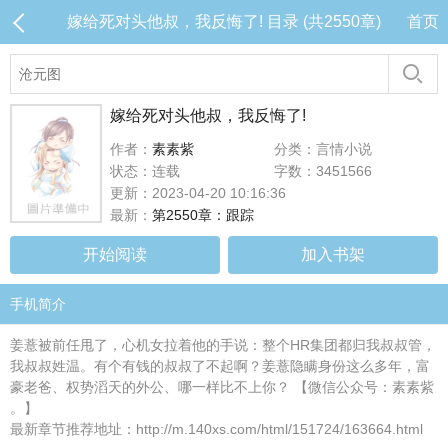
嫁给死对头他叔，我反悔了! 目录 (共2550章)
首页
嫁给死对头他叔，我反悔了!
作者：
素素紫
分类：言情小说
状态：连载
字数：3451566
更新：2023-04-20 10:16:36
最新：
第2550章：跟踪
开始阅读
加入书架
手机简介
姜薏被前任甩了，心机女拉着他的手说：整个HR集团都归我叔叔管，
我叔叔姓温。有个有钱的叔叔了不起啊？姜薏隐瞒身份这么多年，富
豪老爸、权势滔天的外公、哪一样比不上你？ 【微信公众号：素素紫
。】
最新章节推荐地址：http://m.140xs.com/html/151724/163664.html