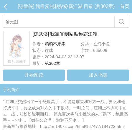
[综武侠] 我靠复制粘贴称霸江湖 目录 (共302章)
首页
[综武侠] 我靠复制粘贴称霸江湖
作者：
鸦鸦不牙疼
分类：玄幻小说
状态：连载
字数：665006
更新：2024-04-03 23:13:07
最新：
第302章
开始阅读
加入书架
手机简介
" 江湖上突然出了一个绝世高手，不管是谁去和对方一战，要么和他
打成平手，要么成为对方的手下败将。一时之间，江湖上不少高手前
去一战，却纷纷铩羽而归。 第九百次将前来挑战的人打趴下，绝世高
手－－池屿.. 【微信公众号：鸦鸦不牙疼 。】
最新章节推荐地址：http://m.140xs.com/html/167477/184722.html