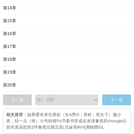
第14章
第15章
第16章
第17章
第18章
第19章
第20章
上一页
下一页
相关推荐：
如果爱有来生
禁欲（女A男O，骨科，双生子）
服
少
将，轻一点（辣）
小号转移Po币看书
穿成反派渣爹
底韵
chongbi
云
想衣裳花想容2
伴奏
煮豆燃豆萁(兄妹骨科H)
實驗體GL